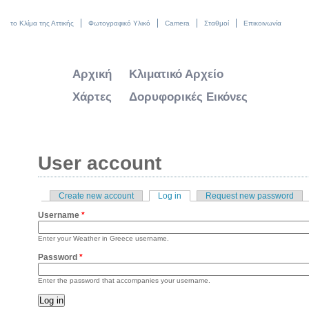
το Κλίμα της Αττικής
Φωτογραφικό Υλικό
Camera
Σταθμοί
Επικοινωνία
Αρχική
Κλιματικό Αρχείο
Χάρτες
Δορυφορικές Εικόνες
User account
Create new account
Log in
(active tab)
Request new password
Primary tabs
Username
*
Enter your Weather in Greece username.
Password
*
Enter the password that accompanies your username.