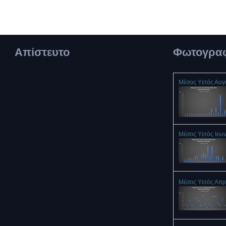
Απίστευτο
Φωτογραφ
Μέσος Υετός Αυ
Μέσος Υετός Ιου
Μέσος Υετός Απρ