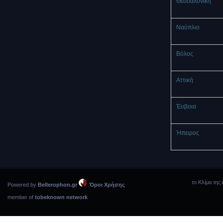
Θεσσαλονίκη
Ναύπλιο
Βόλος
Αττική
Έυβοια
Ήπειρος
το Κλίμα της 
Powered by
Bellerophon.gr
Όροι Χρήσης
member of
tobeknown network