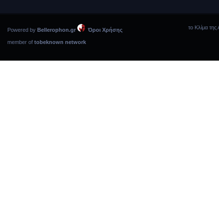
το Κλίμα της 
Powered by
Bellerophon.gr
Όροι Χρήσης
member of
tobeknown network