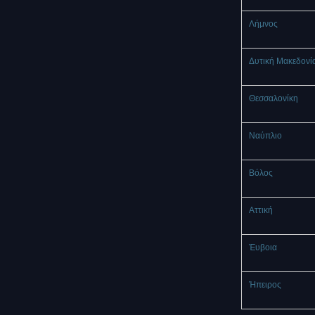
Λήμνος
Δυτική Μακεδονί
Θεσσαλονίκη
Ναύπλιο
Βόλος
Αττική
Έυβοια
Ήπειρος