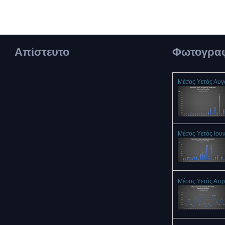
Απίστευτο
Φωτογραφ
Μέσος Υετός Αυ
Μέσος Υετός Ιου
Μέσος Υετός Απρ