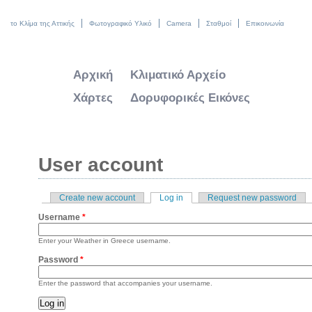
το Κλίμα της Αττικής
Φωτογραφικό Υλικό
Camera
Σταθμοί
Επικοινωνία
Αρχική
Κλιματικό Αρχείο
Χάρτες
Δορυφορικές Εικόνες
User account
Create new account
Log in
(active tab)
Request new password
Primary tabs
Username
*
Enter your Weather in Greece username.
Password
*
Enter the password that accompanies your username.