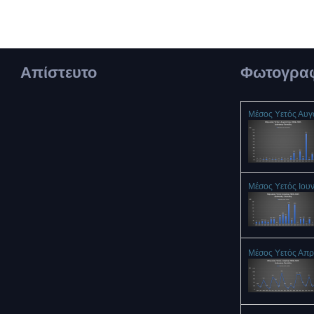
Απίστευτο
Φωτογραφ
Μέσος Υετός Αυ
Μέσος Υετός Ιου
Μέσος Υετός Απρ