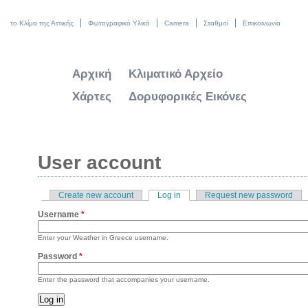
το Κλίμα της Αττικής
Φωτογραφικό Υλικό
Camera
Σταθμοί
Επικοινωνία
Αρχική
Κλιματικό Αρχείο
Χάρτες
Δορυφορικές Εικόνες
User account
Create new account
Log in
(active tab)
Request new password
Primary tabs
Username
*
Enter your Weather in Greece username.
Password
*
Enter the password that accompanies your username.