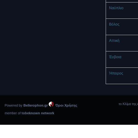
Ναύπλιο
Βόλος
Αττική
Έυβοια
Ήπειρος
το Κλίμα της 
Powered by
Bellerophon.gr
Όροι Χρήσης
member of
tobeknown network