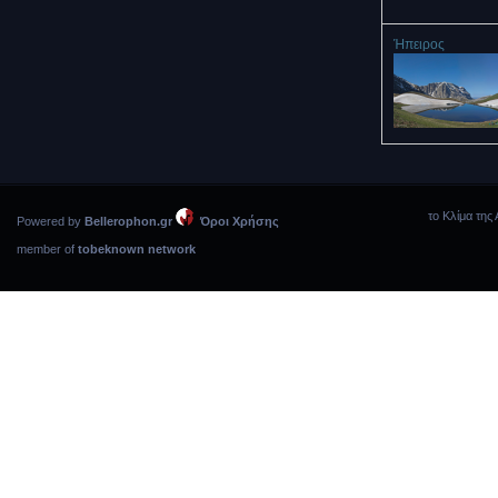
Ήπειρος
το Κλίμα της 
Powered by
Bellerophon.gr
Όροι Χρήσης
member of
tobeknown network