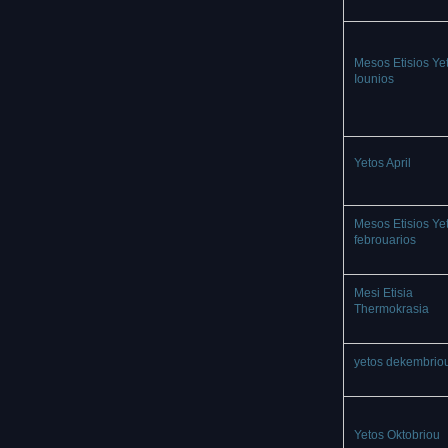
Mesos Etisios Ye
Iounios
Yetos April
Mesos Etisios Ye
febrouarios
Mesi Etisia
Thermokrasia
yetos dekembrio
Yetos Oktobriou