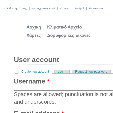
το Κλίμα της Αττικής
Φωτογραφικό Υλικό
Camera
Σταθμοί
Επικοινωνία
Αρχική
Κλιματικό Αρχείο
Χάρτες
Δορυφορικές Εικόνες
User account
Create new account
(active tab)
Log in
Request new password
Primary tabs
Username
*
Spaces are allowed; punctuation is not a
and underscores.