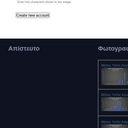
Enter the characters shown in the image.
Απίστευτο
Φωτογραφ
Μέσος Υετός Αυ
Μέσος Υετός Ιου
Μέσος Υετός Απρ