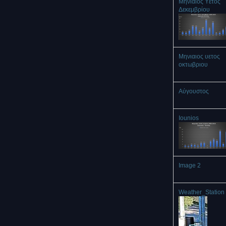
Μηνιαίος Υετός
Δεκεμβρίου
Μηνιαιος υετος
οκτωβριου
Αύγουστος
Iounios
Image 2
Weather_Station 