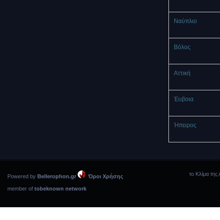
Ναύπλιο
Βόλος
Αττική
Έυβοια
Ήπειρος
το Κλίμα της 
Powered by
Bellerophon.gr
Όροι Χρήσης
member of
tobeknown network