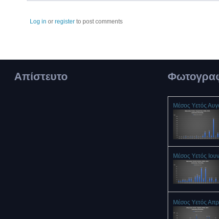
Log in
or
register
to post comments
Απίστευτο
Φωτογραφ
Μέσος Υετός Αυ
Μέσος Υετός Ιου
Μέσος Υετός Απρ