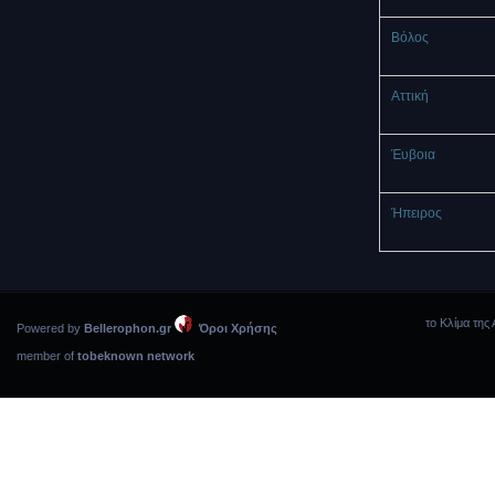
Βόλος
Αττική
Έυβοια
Ήπειρος
το Κλίμα της 
Powered by
Bellerophon.gr
Όροι Χρήσης
member of
tobeknown network