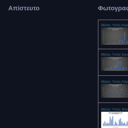
Απίστευτο
Φωτογραφ
Μέσος Υετός Αυ
Μέσος Υετός Ιου
Μέσος Υετός Απρ
Μέσος Υετός Φλ