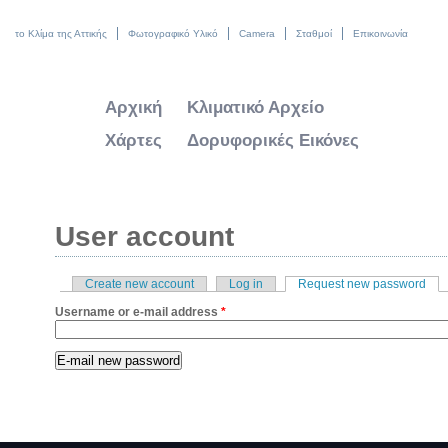
το Κλίμα της Αττικής
Φωτογραφικό Υλικό
Camera
Σταθμοί
Επικοινωνία
Αρχική
Κλιματικό Αρχείο
Χάρτες
Δορυφορικές Εικόνες
User account
Create new account
Log in
Request new password
(act
Primary tabs
Username or e-mail address
*