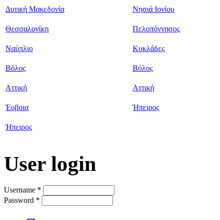
Δυτική Μακεδονία
Νησιά Ιονίου
Θεσσαλονίκη
Πελοπόννησος
Ναύπλιο
Κυκλάδες
Βόλος
Βόλος
Αττική
Αττική
Έυβοια
Ήπειρος
Ήπειρος
User login
Username
*
Password
*