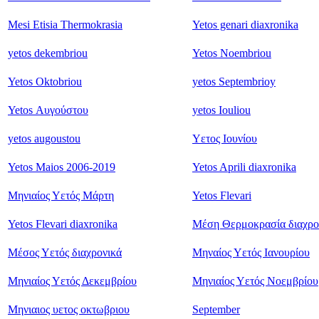
Mesi Etisia Thermokrasia
Yetos genari diaxronika
yetos dekembriou
Yetos Noembriou
Yetos Oktobriou
yetos Septembrioy
Yetos Αυγούστου
yetos Iouliou
yetos augoustou
Υετος Ιουνίου
Yetos Maios 2006-2019
Yetos Aprili diaxronika
Μηνιαίος Υετός Μάρτη
Yetos Flevari
Yetos Flevari diaxronika
Μέση Θερμοκρασία διαχρο
Μέσος Υετός διαχρονικά
Μηναίος Υετός Ιανουρίου
Μηνιαίος Υετός Δεκεμβρίου
Μηνιαίος Υετός Νοεμβρίου
Μηνιαιος υετος οκτωβριου
September