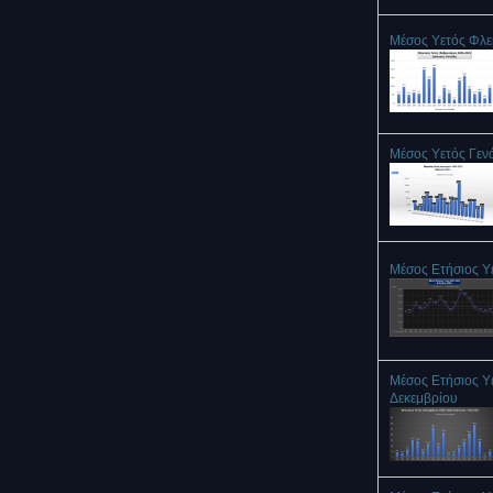
Μέσος Υετός Φλ
Μέσος Υετός Γεν
Μέσος Ετήσιος Υ
Μέσος Ετήσιος Υ
Δεκεμβρίου