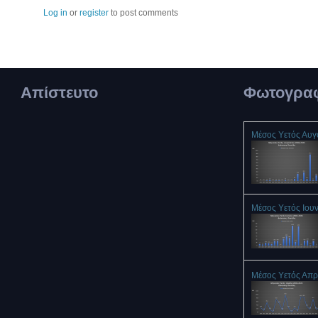
Log in
or
register
to post comments
Απίστευτο
Φωτογραφ
Μέσος Υετός Αυ
Μέσος Υετός Ιου
Μέσος Υετός Απρ