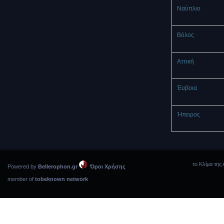
Ναύπλιο
Βόλος
Αττική
Έυβοια
Ήπειρος
το Κλίμα της 
Powered by
Bellerophon.gr
Όροι Χρήσης
member of
tobeknown network