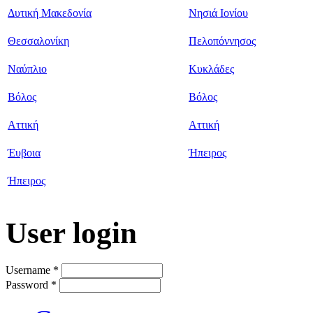
Δυτική Μακεδονία
Νησιά Ιονίου
Θεσσαλονίκη
Πελοπόννησος
Ναύπλιο
Κυκλάδες
Βόλος
Βόλος
Αττική
Αττική
Έυβοια
Ήπειρος
Ήπειρος
User login
Username
*
Password
*