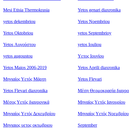
Mesi Etisia Thermokrasia
Yetos genari diaxronika
yetos dekembriou
Yetos Noembriou
Yetos Oktobriou
yetos Septembrioy
Yetos Αυγούστου
yetos Iouliou
yetos augoustou
Υετος Ιουνίου
Yetos Maios 2006-2019
Yetos Aprili diaxronika
Μηνιαίος Υετός Μάρτη
Yetos Flevari
Yetos Flevari diaxronika
Μέση Θερμοκρασία διαχρο
Μέσος Υετός διαχρονικά
Μηναίος Υετός Ιανουρίου
Μηνιαίος Υετός Δεκεμβρίου
Μηνιαίος Υετός Νοεμβρίου
Μηνιαιος υετος οκτωβριου
September