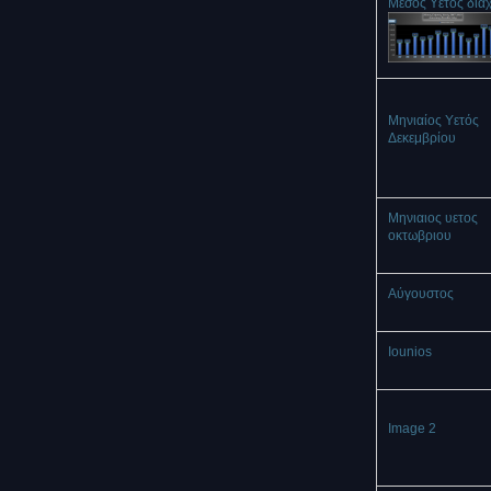
Μέσος Υετός δια
Μηνιαίος Υετός
Δεκεμβρίου
Μηνιαιος υετος
οκτωβριου
Αύγουστος
Iounios
Image 2