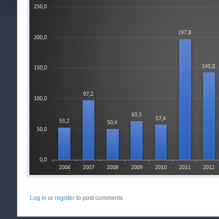
Log in
or
register
to post comments