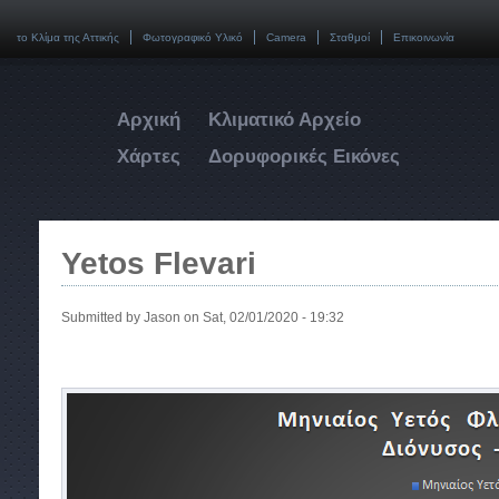
το Κλίμα της Αττικής
Φωτογραφικό Υλικό
Camera
Σταθμοί
Επικοινωνία
Αρχική
Κλιματικό Αρχείο
Χάρτες
Δορυφορικές Εικόνες
Yetos Flevari
Submitted by
Jason
on Sat, 02/01/2020 - 19:32