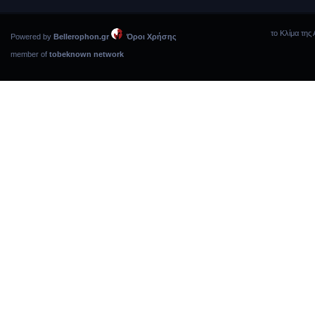
το Κλίμα της 
Powered by
Bellerophon.gr
Όροι Χρήσης
member of
tobeknown network