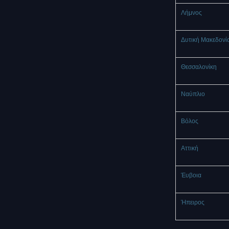
Λήμνος
Δυτική Μακεδονί
Θεσσαλονίκη
Ναύπλιο
Βόλος
Αττική
Έυβοια
Ήπειρος