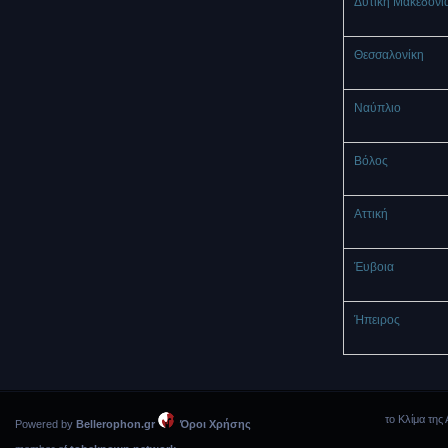
Δυτική Μακεδονί
Θεσσαλονίκη
Ναύπλιο
Βόλος
Αττική
Έυβοια
Ήπειρος
το Κλίμα της 
Powered by
Bellerophon.gr
Όροι Χρήσης