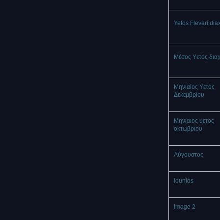
Yetos Flevari dia
Μέσος Υετός δια
Μηνιαίος Υετός
Δεκεμβρίου
Μηνιαιος υετος
οκτωβριου
Αύγουστος
Iounios
Image 2