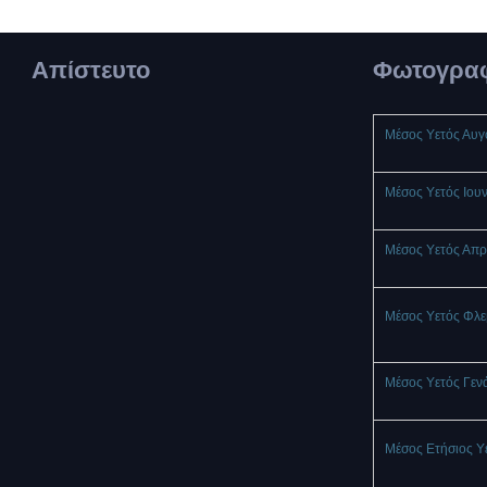
Απίστευτο
Φωτογραφ
Μέσος Υετός Αυ
Μέσος Υετός Ιου
Μέσος Υετός Απρ
Μέσος Υετός Φλ
Μέσος Υετός Γεν
Μέσος Ετήσιος Υ