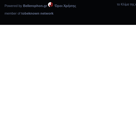
το Κλίμα της 
Powered by
Bellerophon.gr
Όροι Χρήσης
member of
tobeknown network