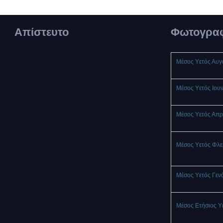
Απίστευτο
Φωτογραφ
Μέσος Υετός Αυ
Μέσος Υετός Ιου
Μέσος Υετός Απρ
Μέσος Υετός Φλ
Μέσος Υετός Γεν
Μέσος Ετήσιος Υ