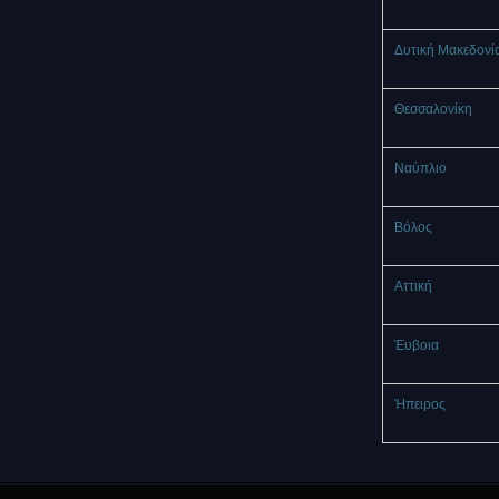
Δυτική Μακεδονί
Θεσσαλονίκη
Ναύπλιο
Βόλος
Αττική
Έυβοια
Ήπειρος