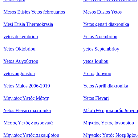
Mesos Etisios Yetos febrouarios
Mesos Etisios Yetos
Mesi Etisia Thermokrasia
Yetos genari diaxronika
yetos dekembriou
Yetos Noembriou
Yetos Oktobriou
yetos Septembrioy
Yetos Αυγούστου
yetos Iouliou
yetos augoustou
Υετος Ιουνίου
Yetos Maios 2006-2019
Yetos Aprili diaxronika
Μηνιαίος Υετός Μάρτη
Yetos Flevari
Yetos Flevari diaxronika
Μέση Θερμοκρασία διαχρο
Μέσος Υετός διαχρονικά
Μηναίος Υετός Ιανουρίου
Μηνιαίος Υετός Δεκεμβρίου
Μηνιαίος Υετός Νοεμβρίου