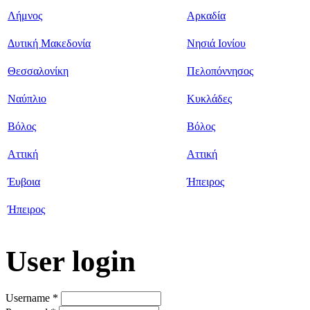
Λήμνος
Αρκαδία
Δυτική Μακεδονία
Νησιά Ιονίου
Θεσσαλονίκη
Πελοπόννησος
Ναύπλιο
Κυκλάδες
Βόλος
Βόλος
Αττική
Αττική
Έυβοια
Ήπειρος
Ήπειρος
User login
Username
*